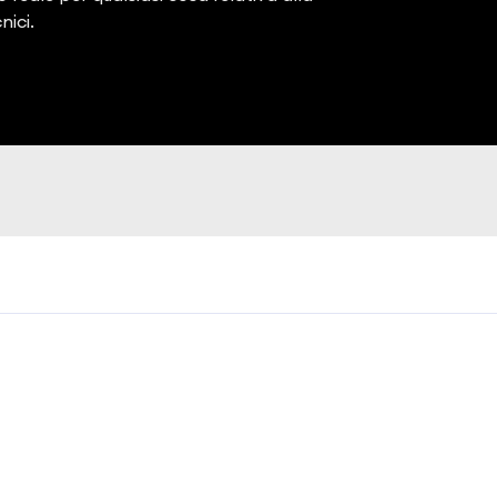
nici.