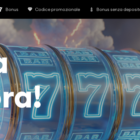
Bonus
Codice promozionale
Bonus senza deposit
a
ra!