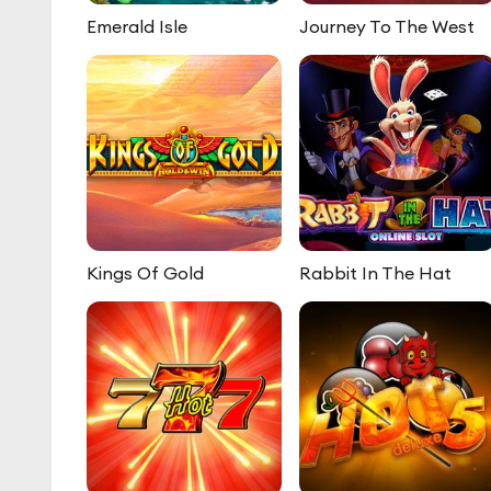
Emerald Isle
Journey To The West
Kings Of Gold
Rabbit In The Hat