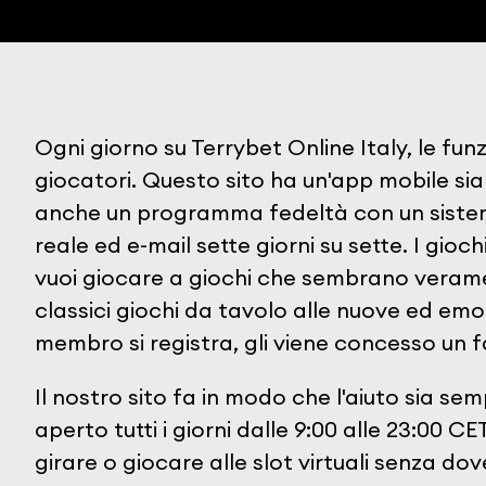
Ogni giorno su Terrybet Online Italy, le fun
giocatori. Questo sito ha un'app mobile sia 
anche un programma fedeltà con un sistema 
reale ed e-mail sette giorni su sette. I gi
vuoi giocare a giochi che sembrano veramen
classici giochi da tavolo alle nuove ed emoz
membro si registra, gli viene concesso un fa
Il nostro sito fa in modo che l'aiuto sia se
aperto tutti i giorni dalle 9:00 alle 23:00 C
girare o giocare alle slot virtuali senza dov