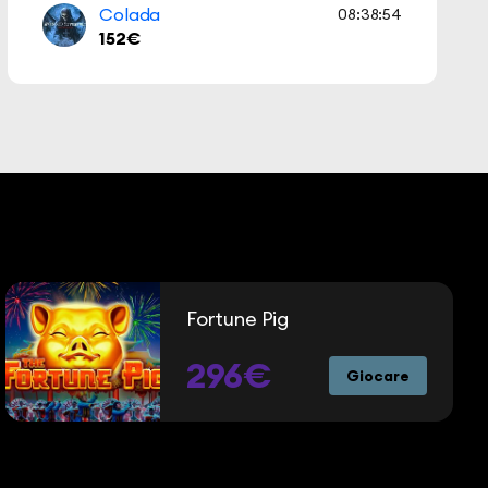
Earl of Arms
08:39:05
130€
Fortune Pig
296€
Giocare