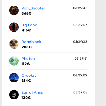
Aero
08:40:09
162€
Van_Shooter
08:39:48
365€
Big Papa
08:39:57
416€
Roadblock
08:39:33
288€
Photon
08:39:51
119€
Crooksy
08:39:09
314€