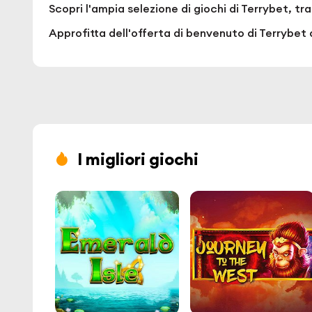
Scopri l'ampia selezione di giochi di Terrybet, tra
Approfitta dell'offerta di benvenuto di Terrybet d
Classifiche e montepremi per i tornei
Come ottenere e utilizzare i codici promozionali
Come sfruttare al meglio i codici promozionali
Gioca su Android, iOS e altri dispositivi con l'ap
Come installare e utilizzare l'app
I migliori giochi
Migliora la tua esperienza di gioco iscrivendoti a
Sicurezza a Terrybet: pagamenti sicuri e protezi
Protezione dei giocatori e gioco responsabile
Limiti di Terrybet, controllo del rischio e politic
Forte verifica dell'età e sicurezza dei bambini
Come avere successo con Terrybet