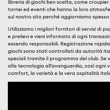
libreria di giochi ben scelta, come croupier 
tornei ed eventi che hanno la loro atmosfe
sul nostro sito perché aggiorniamo spesso 
Utilizziamo i migliori fornitori di servizi d
e prelievi e vieni informato di ogni transazi
essendo responsabili. Registrazione rapida: 
giochi sono stati controllati da autorità it
speciali tramite il programma del club. Se vu
alla tecnologia all'avanguardia, così ogni 
comfort, la varietà e la vera ospitalità ital