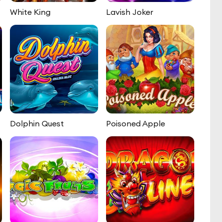
White King
Lavish Joker
Dolphin Quest
Poisoned Apple