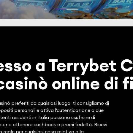
tesso a Terrybet 
asinò online di fi
sinò preferiti da qualsiasi luogo, ti consigliamo di
epositi personali e attiva l'autenticazione a due
tenti residenti in Italia possono usufruire di
ossono ottenere cashback e premi fedeltà. Ricevi
reale per qualsiasi cosa relativa alla