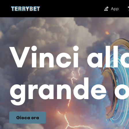
App
Vinci all
grande o
Gioca ora