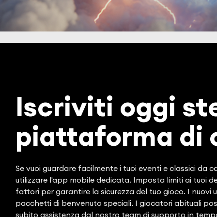
Iscriviti oggi s
piattaforma di c
Se vuoi guardare facilmente i tuoi eventi e classici da ca
utilizzare l'app mobile dedicata. Imposta limiti ai tuoi d
fattori per garantire la sicurezza del tuo gioco. I nuovi u
pacchetti di benvenuto speciali. I giocatori abituali p
subito assistenza dal nostro team di supporto in tempo 